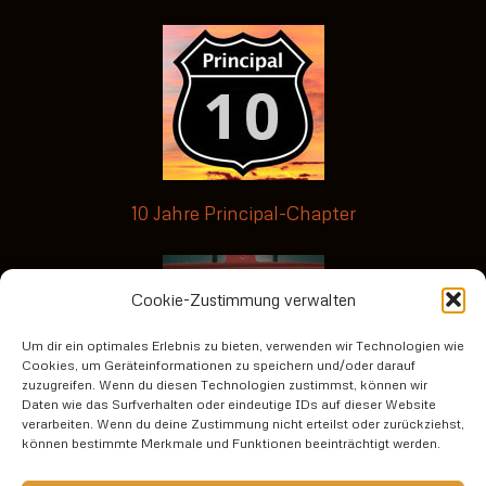
10 Jahre Principal-Chapter
Cookie-Zustimmung verwalten
Um dir ein optimales Erlebnis zu bieten, verwenden wir Technologien wie
Cookies, um Geräteinformationen zu speichern und/oder darauf
zuzugreifen. Wenn du diesen Technologien zustimmst, können wir
Daten wie das Surfverhalten oder eindeutige IDs auf dieser Website
verarbeiten. Wenn du deine Zustimmung nicht erteilst oder zurückziehst,
No risk no fun3
können bestimmte Merkmale und Funktionen beeinträchtigt werden.