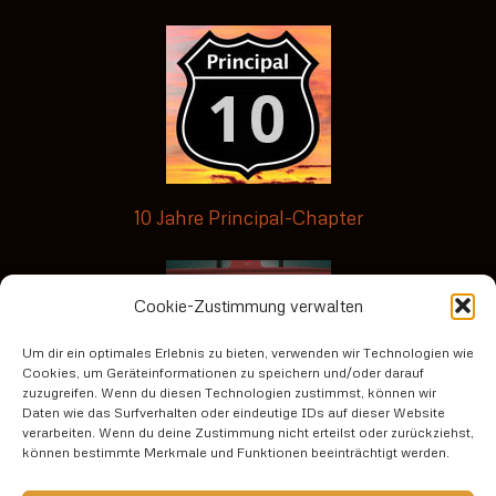
10 Jahre Principal-Chapter
Cookie-Zustimmung verwalten
Um dir ein optimales Erlebnis zu bieten, verwenden wir Technologien wie
Cookies, um Geräteinformationen zu speichern und/oder darauf
zuzugreifen. Wenn du diesen Technologien zustimmst, können wir
Daten wie das Surfverhalten oder eindeutige IDs auf dieser Website
verarbeiten. Wenn du deine Zustimmung nicht erteilst oder zurückziehst,
No risk no fun3
können bestimmte Merkmale und Funktionen beeinträchtigt werden.