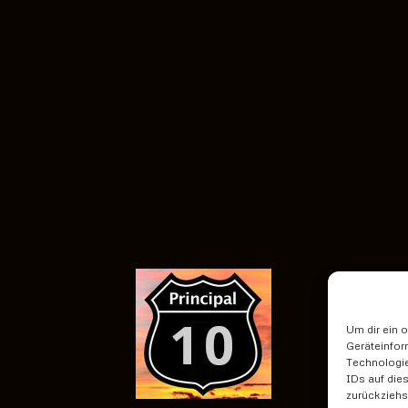
Um dir ein 
Geräteinfor
Technologie
IDs auf die
zurückziehs