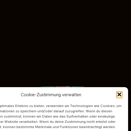
Cookie-Zustimmung verwalten
optimales Erlebnis zu bieten, verwenden wir Technologien wie Cookies, um
mationen zu speichern und/oder darauf zuzugreifen. Wenn du diesen
n zustimmst, können wir Daten wie das Surfverhalten oder eindeutige
ser Website verarbeiten. Wenn du deine Zustimmung nicht erteilst oder
t, können bestimmte Merkmale und Funktionen beeinträchtigt werden.