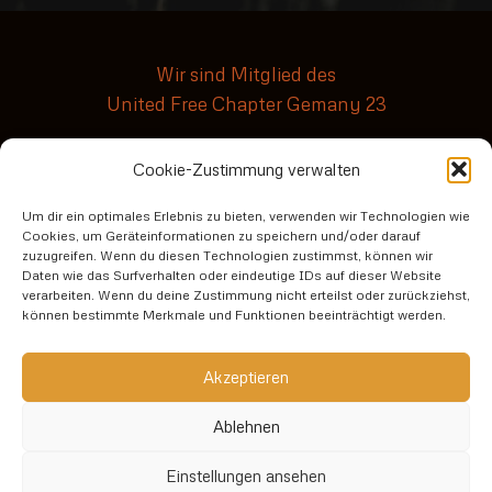
Wir sind Mitglied des
United Free Chapter Gemany 23
Cookie-Zustimmung verwalten
10 Jahre Principal-Chapter
Um dir ein optimales Erlebnis zu bieten, verwenden wir Technologien wie
Cookies, um Geräteinformationen zu speichern und/oder darauf
zuzugreifen. Wenn du diesen Technologien zustimmst, können wir
Daten wie das Surfverhalten oder eindeutige IDs auf dieser Website
verarbeiten. Wenn du deine Zustimmung nicht erteilst oder zurückziehst,
No risk no fun3
können bestimmte Merkmale und Funktionen beeinträchtigt werden.
Datenschutzerklärung
Akzeptieren
Ablehnen
Impressum
Einstellungen ansehen