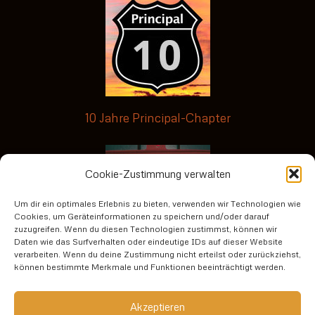
10 Jahre Principal-Chapter
Cookie-Zustimmung verwalten
Um dir ein optimales Erlebnis zu bieten, verwenden wir Technologien wie
Cookies, um Geräteinformationen zu speichern und/oder darauf
zuzugreifen. Wenn du diesen Technologien zustimmst, können wir
Daten wie das Surfverhalten oder eindeutige IDs auf dieser Website
verarbeiten. Wenn du deine Zustimmung nicht erteilst oder zurückziehst,
No risk no fun3
können bestimmte Merkmale und Funktionen beeinträchtigt werden.
Datenschutzerklärung
Akzeptieren