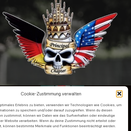
Cookie-Zustimmung verwalten
optimales Erlebnis zu bieten, verwenden wir Technologien wie Cookies, um
mationen zu speichern und/oder darauf zuzugreifen. Wenn du diesen
n zustimmst, können wir Daten wie das Surfverhalten oder eindeutige
ser Website verarbeiten. Wenn du deine Zustimmung nicht erteilst oder
t, können bestimmte Merkmale und Funktionen beeinträchtigt werden.