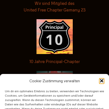
Wir sind Mitglied des
United Free Chapter Gemany 23
10 Jahre Principal-Chapter
Cookie-Zustimmung verwalten
Um dir ein optimales Erlebnis zu bieten, verwenden wir Technologien wie
Cookies, um Geräteinformationen zu speichern und/oder darauf
zuzugreifen. Wenn du diesen Technologien zustimmst, können wir
Daten wie das Surfverhalten oder eindeutige IDs auf dieser Website
verarbeiten. Wenn du deine Zustimmung nicht erteilst oder zurückziehst,